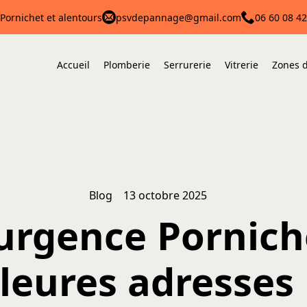
Pornichet et alentours
psvdepannage@gmail.com
06 60 08 42
Accueil
Plomberie
Serrurerie
Vitrerie
Zones d
Blog
13 octobre 2025
urgence Porniche
lleures adresses