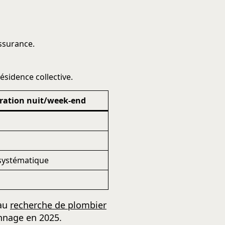
ssurance.
sidence collective.
ration nuit/week-end
systématique
 au
recherche de plombier
annage en 2025.