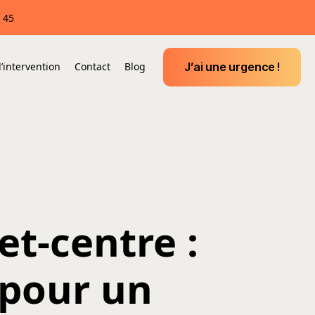
 45
J’ai une urgence !
’intervention
Contact
Blog
t-centre :
 pour un