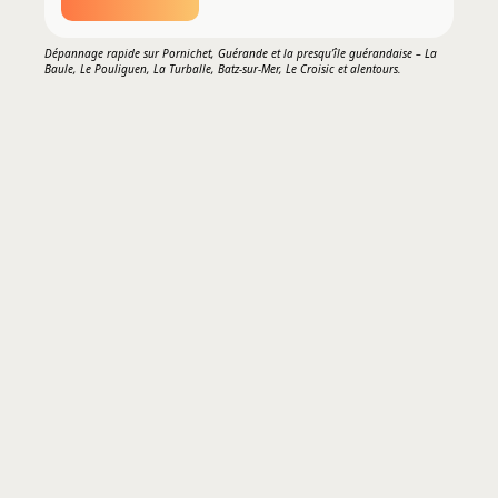
Dépannage rapide sur Pornichet, Guérande et la presqu’île guérandaise – La
Baule, Le Pouliguen, La Turballe, Batz-sur-Mer, Le Croisic et alentours.